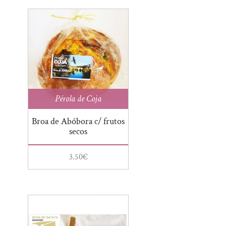
Doces
Saber Intemporal
Enchidos
SóSabão
Flor de Sal
To Mush
Fruta desidratada
Fumeiro
Geleia Real
Pérola de Coja
Gin
Broa de Abóbora c/ frutos
Girabolhos
secos
Granola
Infusões
3.50
€
Licores
Manteiga
Manteiga Corporal
Mel