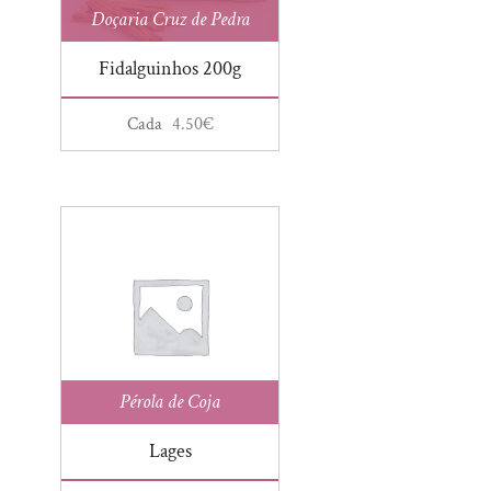
Doçaria Cruz de Pedra
Saqueta Aromática
Vinho
Fidalguinhos 200g
Cada
4.50
€
Pérola de Coja
Lages