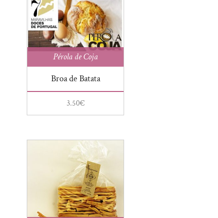
Óleo Essencial
Pão de Ló Ovar
Pão tradicional
Pérola de Coja
Pastéis de Tentúgal
Broa de Batata
Pólen
Presunto
3.50
€
Pudim
Queijo
Requeijão
Rodilha/Sogra
Sabão tradicional
Sabonete
Sal