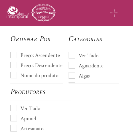
Skip
to
content
Ordenar Por
Categorias
Preço: Ascendente
Ver Tudo
Preço: Descendente
Aguardente
Nome do produto
Algas
Almofada de cheiro
Produtores
Amendoas
Artesanato
Ver Tudo
Avós de Coja
Apimel
Azeite
Artesanato