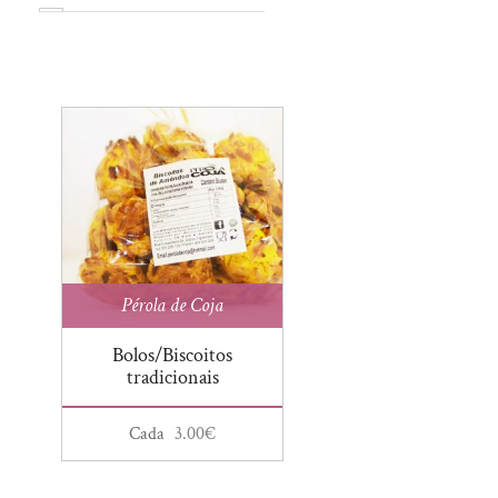
Biscoitos
Bucho Recheado
Bolachas
Casa Albuquerque
Bolos tradicionais
Casa do Sal
Broa de Batata
Cervejas do Açor
Broa de Frutos
Chás Gourmet
Bucho Recheado
Chocolate com Pimenta
Carnes fumadas
Doçaria Cruz de Pedra
Casas de Xisto
Doces da GO
Pérola de Coja
Cerveja
Donanna
Champô
Bolos/Biscoitos
Flash
tradicionais
Chocolate
Fumeiro de Seia
Chutney
Cada
3.00
€
Lactiser
Copos de chocolate
Pérola de Coja