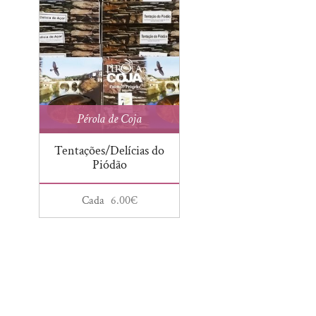
Pérola de Coja
Tentações/Delícias do
Piódão
Cada
6.00
€