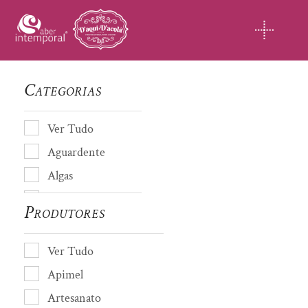
Skip
to
content
Categorias
Ver Tudo
Aguardente
Algas
Almofada de cheiro
Produtores
Amendoas
Artesanato
Ver Tudo
Avós de Coja
Apimel
Azeite
Artesanato