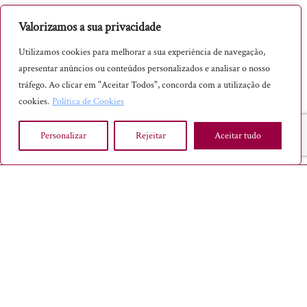
Saqueta Aromática
Valorizamos a sua privacidade
Vinho
Utilizamos cookies para melhorar a sua experiência de navegação,
apresentar anúncios ou conteúdos personalizados e analisar o nosso
tráfego. Ao clicar em "Aceitar Todos", concorda com a utilização de
cookies.
Política de Cookies
Personalizar
Rejeitar
Aceitar tudo
SABER INTEMPORAL® - TODOS OS DIREITOS RESERVADOS, 2023
INÍCIO
TERMOS E CONDIÇÕES
POLÍTICA DE PRIVACIDADE
LEI EUROPEIA – USO DE COOKIES