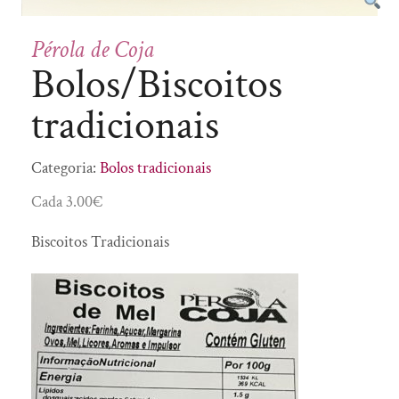
Doces
Saber Intemporal
Enchidos
SóSabão
Pérola de Coja
Flor de Sal
Bolos/Biscoitos
To Mush
Fruta desidratada
tradicionais
Fumeiro
Geleia Real
Categoria:
Bolos tradicionais
Gin
Cada
3.00
€
Girabolhos
Biscoitos Tradicionais
Granola
Infusões
Licores
Manteiga
Manteiga Corporal
Mel