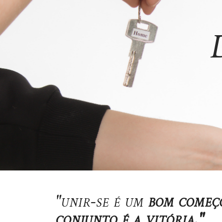
"unir-se é um
bom começo
conjunto é a vitória."