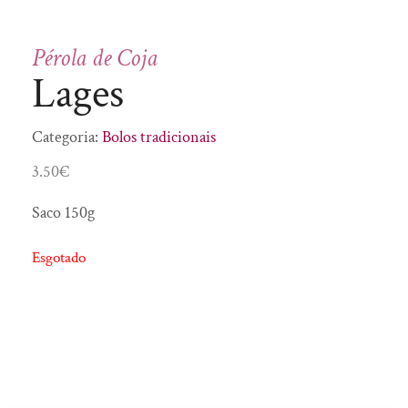
Doces
Saber Intemporal
Enchidos
SóSabão
Pérola de Coja
Flor de Sal
To Mush
Lages
Fruta desidratada
Fumeiro
Categoria:
Bolos tradicionais
Geleia Real
3.50
€
Gin
Saco 150g
Girabolhos
Granola
Esgotado
Infusões
Licores
Manteiga
Manteiga Corporal
Mel