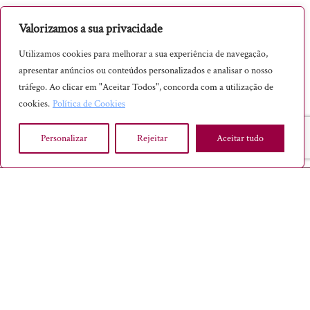
Óleo Essencial
Valorizamos a sua privacidade
Pão de Ló Ovar
Utilizamos cookies para melhorar a sua experiência de navegação,
Pão tradicional
apresentar anúncios ou conteúdos personalizados e analisar o nosso
tráfego. Ao clicar em "Aceitar Todos", concorda com a utilização de
Pastéis de Tentúgal
cookies.
Política de Cookies
Pólen
Personalizar
Rejeitar
Aceitar tudo
Presunto
Pudim
Queijo
SABER INTEMPORAL® - TODOS OS DIREITOS RESERVADOS, 2023
Requeijão
INÍCIO
Rodilha/Sogra
TERMOS E CONDIÇÕES
Sabão tradicional
POLÍTICA DE PRIVACIDADE
Sabonete
LEI EUROPEIA – USO DE COOKIES
Sal