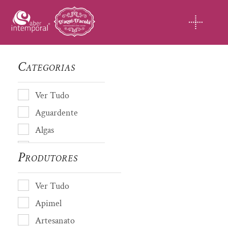
Skip
to
content
Categorias
Ver Tudo
Aguardente
Algas
Almofada de cheiro
Produtores
Amendoas
Artesanato
Ver Tudo
Avós de Coja
Apimel
Azeite
Artesanato