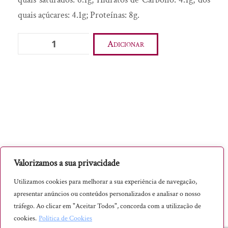
quais açúcares: 4.1g; Proteínas: 8g.
Óleo Essencial
Pão de Ló Ovar
Quantidade
Adicionar
Pão tradicional
de
Pastéis de Tentúgal
Requeijão
Ovelha
Pólen
250g
Presunto
Pudim
Queijo
Requeijão
Valorizamos a sua privacidade
Rodilha/Sogra
Utilizamos cookies para melhorar a sua experiência de navegação,
Sabão tradicional
apresentar anúncios ou conteúdos personalizados e analisar o nosso
Sabonete
tráfego. Ao clicar em "Aceitar Todos", concorda com a utilização de
cookies.
Política de Cookies
Sal