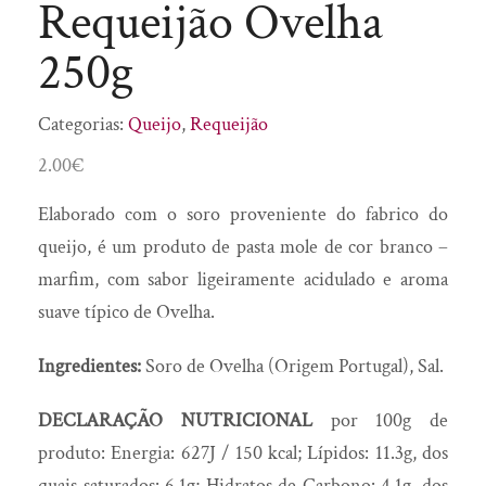
Requeijão Ovelha
Doces
Saber Intemporal
Enchidos
SóSabão
250g
Flor de Sal
To Mush
Fruta desidratada
Categorias:
Queijo
,
Requeijão
Fumeiro
2.00
€
Geleia Real
Elaborado com o soro proveniente do fabrico do
Gin
queijo, é um produto de pasta mole de cor branco –
Girabolhos
marfim, com sabor ligeiramente acidulado e aroma
Granola
suave típico de Ovelha.
Infusões
Ingredientes:
Soro de Ovelha (Origem Portugal), Sal.
Licores
Manteiga
DECLARAÇÃO NUTRICIONAL
por 100g de
Manteiga Corporal
produto: Energia: 627J / 150 kcal; Lípidos: 11.3g, dos
Mel
quais saturados: 6.1g; Hidratos de Carbono: 4.1g, dos