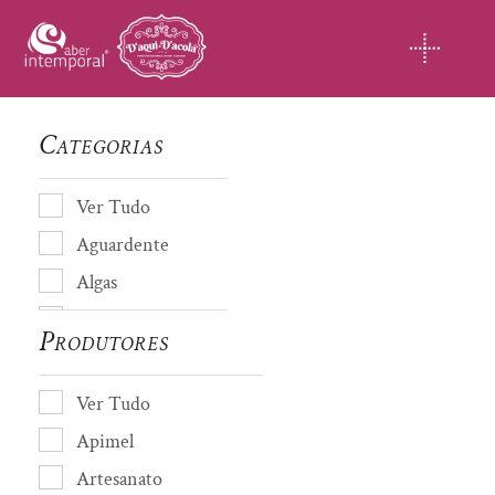
Skip
to
content
Categorias
Ver Tudo
Aguardente
Algas
Almofada de cheiro
Produtores
Amendoas
Artesanato
Ver Tudo
Avós de Coja
Apimel
Azeite
Artesanato