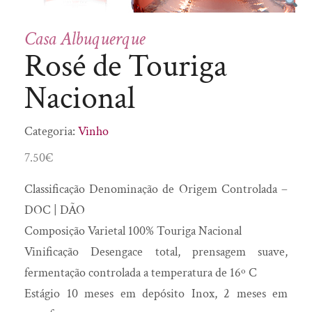
Doces
Saber Intemporal
Enchidos
SóSabão
Casa Albuquerque
Flor de Sal
Rosé de Touriga
To Mush
Fruta desidratada
Nacional
Fumeiro
Geleia Real
Categoria:
Vinho
Gin
7.50
€
Girabolhos
Classificação Denominação de Origem Controlada –
Granola
DOC | DÃO
Infusões
Composição Varietal 100% Touriga Nacional
Licores
Vinificação Desengace total, prensagem suave,
Manteiga
fermentação controlada a temperatura de 16º C
Manteiga Corporal
Estágio 10 meses em depósito Inox, 2 meses em
Mel