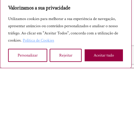
Valorizamos a sua privacidade
Saqueta Aromática
Vinho
Utilizamos cookies para melhorar a sua experiência de navegação,
apresentar anúncios ou conteúdos personalizados e analisar o nosso
tráfego. Ao clicar em "Aceitar Todos", concorda com a utilização de
cookies.
Política de Cookies
Personalizar
Rejeitar
Aceitar tudo
SABER INTEMPORAL® - TODOS OS DIREITOS RESERVADOS, 2023
INÍCIO
TERMOS E CONDIÇÕES
POLÍTICA DE PRIVACIDADE
LEI EUROPEIA – USO DE COOKIES