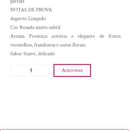
garrafa
Óleo Essencial
NOTAS DE PROVA
Aspecto Límpido
Pão de Ló Ovar
Cor Rosada muito subtil
Pão tradicional
Aroma Presença notória e elegante de frutos
Pastéis de Tentúgal
vermelhos, framboesa e notas florais.
Pólen
Sabor Suave, delicado
Presunto
Quantidade
Pudim
Adicionar
de
Queijo
Rosé
Requeijão
de
Rodilha/Sogra
Touriga
Sabão tradicional
Nacional
Sabonete
Sal