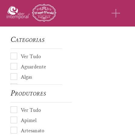
Skip
to
content
Categorias
Ver Tudo
Aguardente
Algas
Almofada de cheiro
Produtores
Amendoas
Artesanato
Ver Tudo
Avós de Coja
Apimel
Azeite
Artesanato