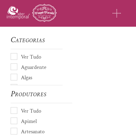
Skip
to
content
Categorias
Ver Tudo
Aguardente
Algas
Almofada de cheiro
Produtores
Amendoas
Artesanato
Ver Tudo
Avós de Coja
Apimel
Azeite
Artesanato