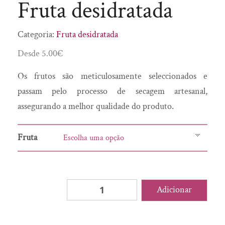
Fruta desidratada
Doces
Saber Intemporal
Enchidos
SóSabão
Categoria:
Fruta desidratada
Flor de Sal
To Mush
Desde
5.00
€
Fruta desidratada
Fumeiro
Os frutos são meticulosamente seleccionados e
Geleia Real
passam pelo processo de secagem artesanal,
Gin
assegurando a melhor qualidade do produto.
Girabolhos
Fruta
Granola
Infusões
Licores
Quantidade
Adicionar
Manteiga
de
Manteiga Corporal
Fruta
Mel