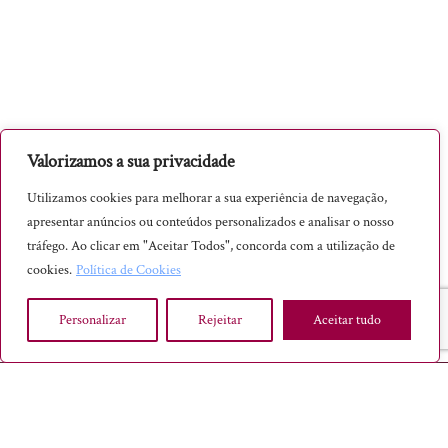
desidratada
Óleo Essencial
Pão de Ló Ovar
Pão tradicional
Pastéis de Tentúgal
Valorizamos a sua privacidade
Pólen
Utilizamos cookies para melhorar a sua experiência de navegação,
Presunto
apresentar anúncios ou conteúdos personalizados e analisar o nosso
Pudim
tráfego. Ao clicar em "Aceitar Todos", concorda com a utilização de
Queijo
cookies.
Política de Cookies
Requeijão
Personalizar
Rejeitar
Aceitar tudo
Rodilha/Sogra
Sabão tradicional
SABER INTEMPORAL® - TODOS OS DIREITOS RESERVADOS, 2023
Sabonete
INÍCIO
Sal