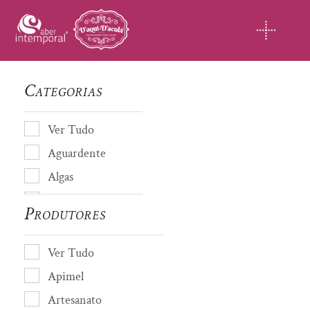
Skip
to
content
Categorias
Ver Tudo
Aguardente
Algas
Almofada de cheiro
Produtores
Amendoas
Artesanato
Ver Tudo
Avós de Coja
Apimel
Azeite
Artesanato