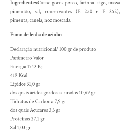
Ingredientes:
Carne gorda porco, farinha trigo, massa
Óleo Essencial
pimentão, sal, conservantes (E 250 e E 252),
Pão de Ló Ovar
pimenta, canela, noz moscada..
Pão tradicional
Fumo de lenha de azinho
Pastéis de Tentúgal
Pólen
Declaração nutricional/ 100 gr de produto
Parâmetro Valor
Presunto
Energia 1742 Kj
Pudim
419 Kcal
Queijo
Lipidos 31,0 gr
Requeijão
dos quais ácidos gordos saturados 10,69 gr
Rodilha/Sogra
Hidratos de Carbono 7,9 gr
Sabão tradicional
dos quais Açucares 3,3 gr
Sabonete
Proteínas 27,1 gr
Sal 1,03 gr
Sal