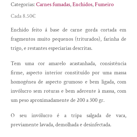
Doces
Saber Intemporal
Categorias:
Carnes fumadas
,
Enchidos
,
Fumeiro
Enchidos
SóSabão
Cada
8.50
€
Flor de Sal
To Mush
Enchido feito á base de carne gorda cortada em
Fruta desidratada
fragmentos muito pequenos (triturados), farinha de
Fumeiro
trigo, e restantes especiarias descritas.
Geleia Real
Tem uma cor amarelo acastanhada, consistência
Gin
firme, aspecto interior constituído por uma massa
Girabolhos
homogénea de aspecto grumoso e bem ligada, com
Granola
invólucro sem roturas e bem aderente à massa, com
Infusões
um peso aproximadamente de 200 a 300 gr.
Licores
O seu invólucro é a tripa salgada de vaca,
Manteiga
previamente lavada, demolhada e desinfectada.
Manteiga Corporal
Mel